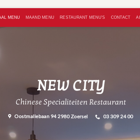
AAL MENU
MAAND MENU
RESTAURANT MENU’S
CONTACT
A
NEW CITY
Chinese Specialiteiten Restaurant
Oostmall‍ebaan 94 2980 Zoersel
03 309 24 00