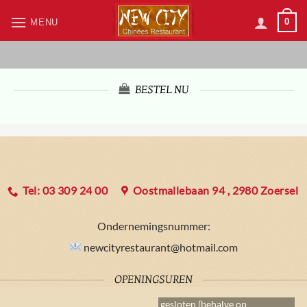
Skip
0
MENU
to
content
BESTEL NU
Tel: 03 309 24 00
Oostmall‍ebaan 94 , 2980 Zoersel
Ondernemingsnummer:
newcityrestaurant@hotmail.com
OPENINGSUREN
gesloten (behalve op